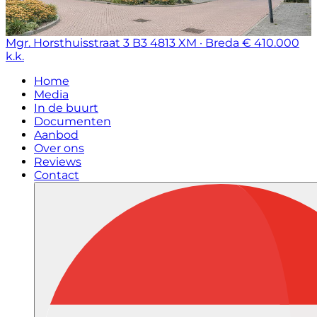
Mgr. Horsthuisstraat 3 B3
4813 XM · Breda
€ 410.000
k.k.
Home
Media
In de buurt
Documenten
Aanbod
Over ons
Reviews
Contact