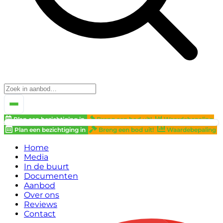
Plan een bezichtiging in
Breng een bod uit!
Waardebepaling
Plan een bezichtiging in
Breng een bod uit!
Waardebepaling
Home
Media
In de buurt
Documenten
Aanbod
Over ons
Reviews
Contact