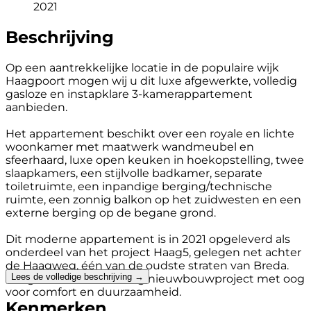
2021
Beschrijving
Op een aantrekkelijke locatie in de populaire wijk
Haagpoort mogen wij u dit luxe afgewerkte, volledig
gasloze en instapklare 3-kamerappartement
aanbieden.
Het appartement beschikt over een royale en lichte
woonkamer met maatwerk wandmeubel en
sfeerhaard, luxe open keuken in hoekopstelling, twee
slaapkamers, een stijlvolle badkamer, separate
toiletruimte, een inpandige berging/technische
ruimte, een zonnig balkon op het zuidwesten en een
externe berging op de begane grond.
Dit moderne appartement is in 2021 opgeleverd als
onderdeel van het project Haag5, gelegen net achter
de Haagweg, één van de oudste straten van Breda.
Lees de volledige beschrijving →
Haag5 is een kleinschalig nieuwbouwproject met oog
voor comfort en duurzaamheid.
Kenmerken