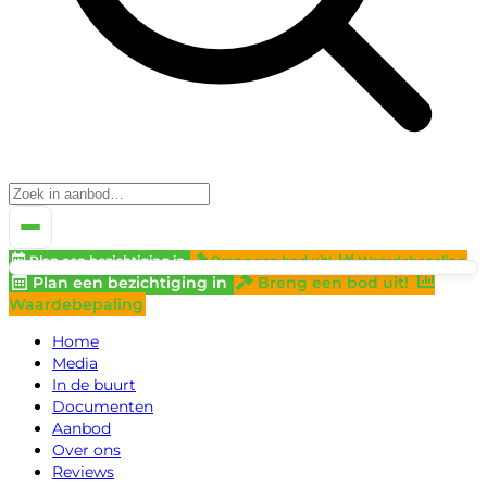
Plan een bezichtiging in
Breng een bod uit!
Waardebepaling
Plan een bezichtiging in
Breng een bod uit!
Waardebepaling
Home
Media
In de buurt
Documenten
Aanbod
Over ons
Reviews