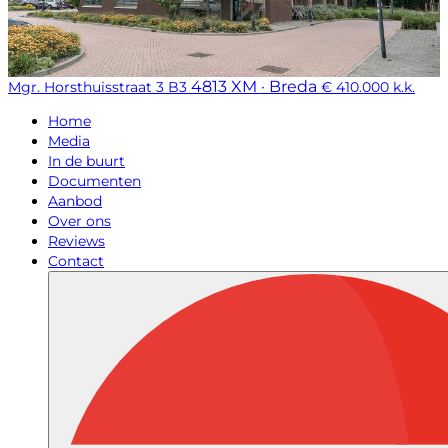
4813 XM · Breda
Mgr. Horsthuisstraat 3 B3
€ 410.000 k.k.
Home
Media
In de buurt
Documenten
Aanbod
Over ons
Reviews
Contact