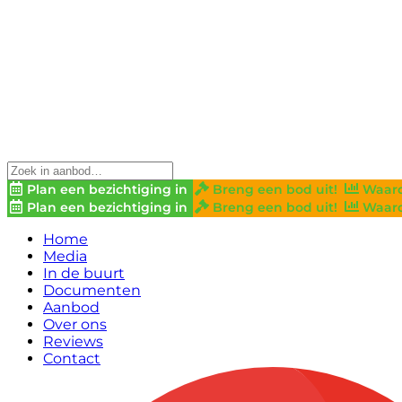
Plan een bezichtiging in
Breng een bod uit!
Waard
Plan een bezichtiging in
Breng een bod uit!
Waard
Home
Media
In de buurt
Documenten
Aanbod
Over ons
Reviews
Contact