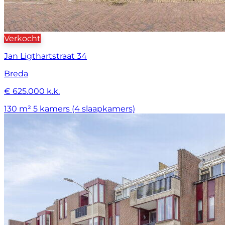
Verkocht
Jan Ligthartstraat 34
Breda
€ 625.000 k.k.
130 m²
5 kamers (4 slaapkamers)