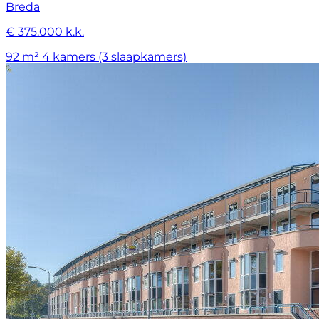
Breda
€ 375.000 k.k.
92 m²
4 kamers (3 slaapkamers)