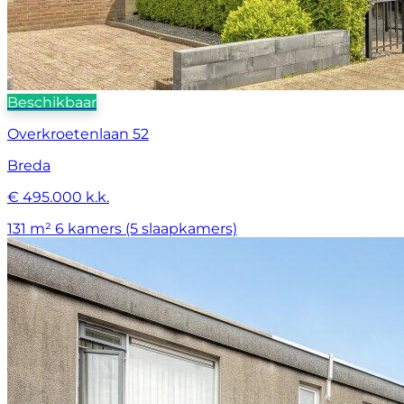
Beschikbaar
Overkroetenlaan 52
Breda
€ 495.000 k.k.
131 m²
6 kamers (5 slaapkamers)