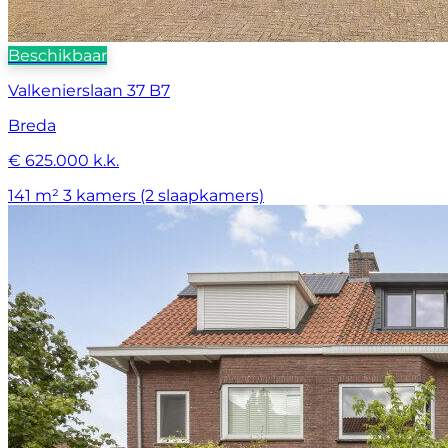
Beschikbaar
Valkenierslaan 37 B7
Breda
€ 625.000 k.k.
141 m²
3 kamers (2 slaapkamers)