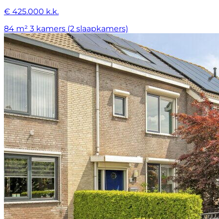
€ 425.000 k.k.
84 m²
3 kamers (2 slaapkamers)