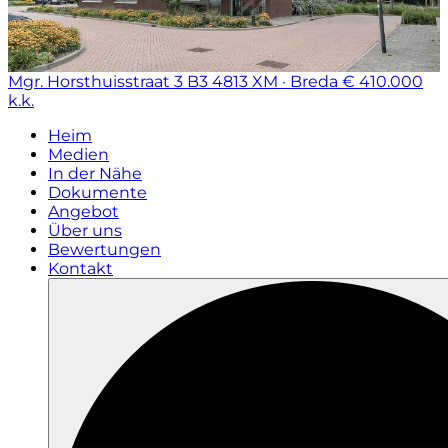
Mgr. Horsthuisstraat 3 B3
4813 XM · Breda
€ 410.000
k.k.
Heim
Medien
In der Nähe
Dokumente
Angebot
Über uns
Bewertungen
Kontakt