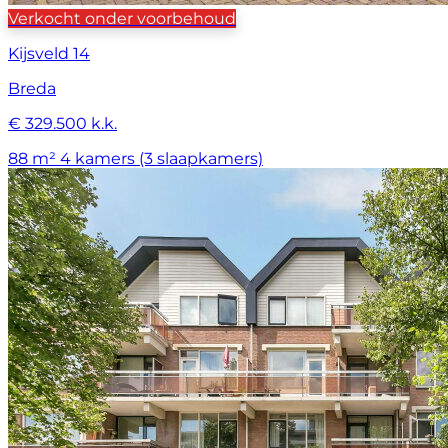
Verkocht onder voorbehoud
Kijsveld 14
Breda
€ 329.500 k.k.
88 m²
4 kamers (3 slaapkamers)