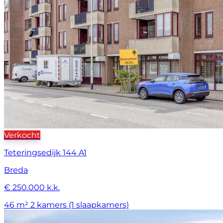
Verkocht
Teteringsedijk 144 A1
Breda
€ 250.000 k.k.
46 m²
2 kamers (1 slaapkamers)