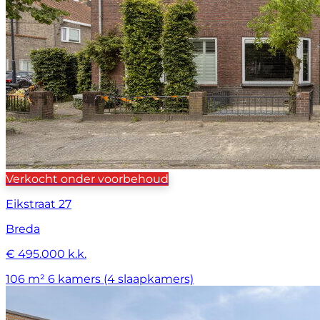
Verkocht onder voorbehoud
Eikstraat 27
Breda
€ 495.000 k.k.
106 m²
6 kamers (4 slaapkamers)